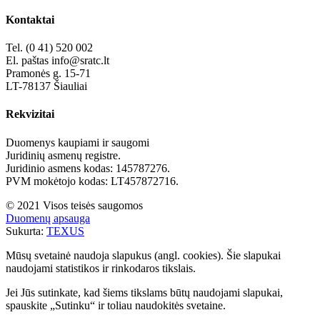
Kontaktai
Tel. (0 41) 520 002
El. paštas info@sratc.lt
Pramonės g. 15-71
LT-78137 Šiauliai
Rekvizitai
Duomenys kaupiami ir saugomi
Juridinių asmenų registre.
Juridinio asmens kodas: 145787276.
PVM mokėtojo kodas: LT457872716.
© 2021 Visos teisės saugomos
Duomenų apsauga
Sukurta:
TEXUS
Mūsų svetainė naudoja slapukus (angl. cookies). Šie slapukai
naudojami statistikos ir rinkodaros tikslais.
Jei Jūs sutinkate, kad šiems tikslams būtų naudojami slapukai,
spauskite „Sutinku“ ir toliau naudokitės svetaine.