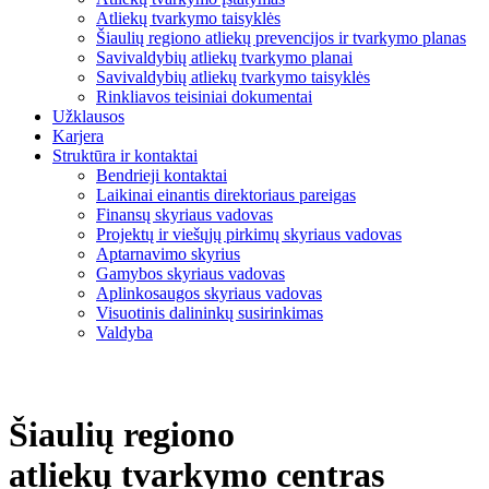
Atliekų tvarkymo taisyklės
Šiaulių regiono atliekų prevencijos ir tvarkymo planas
Savivaldybių atliekų tvarkymo planai
Savivaldybių atliekų tvarkymo taisyklės
Rinkliavos teisiniai dokumentai
Užklausos
Karjera
Struktūra ir kontaktai
Bendrieji kontaktai
Laikinai einantis direktoriaus pareigas
Finansų skyriaus vadovas
Projektų ir viešųjų pirkimų skyriaus vadovas
Aptarnavimo skyrius
Gamybos skyriaus vadovas
Aplinkosaugos skyriaus vadovas
Visuotinis dalininkų susirinkimas
Valdyba
Šiaulių regiono
atliekų tvarkymo centras