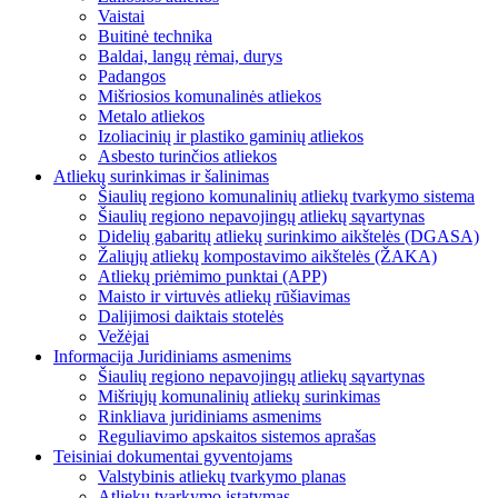
Vaistai
Buitinė technika
Baldai, langų rėmai, durys
Padangos
Mišriosios komunalinės atliekos
Metalo atliekos
Izoliacinių ir plastiko gaminių atliekos
Asbesto turinčios atliekos
Atliekų surinkimas ir šalinimas
Šiaulių regiono komunalinių atliekų tvarkymo sistema
Šiaulių regiono nepavojingų atliekų sąvartynas
Didelių gabaritų atliekų surinkimo aikštelės (DGASA)
Žaliųjų atliekų kompostavimo aikštelės (ŽAKA)
Atliekų priėmimo punktai (APP)
Maisto ir virtuvės atliekų rūšiavimas
Dalijimosi daiktais stotelės
Vežėjai
Informacija Juridiniams asmenims
Šiaulių regiono nepavojingų atliekų sąvartynas
Mišriųjų komunalinių atliekų surinkimas
Rinkliava juridiniams asmenims
Reguliavimo apskaitos sistemos aprašas
Teisiniai dokumentai gyventojams
Valstybinis atliekų tvarkymo planas
Atliekų tvarkymo įstatymas