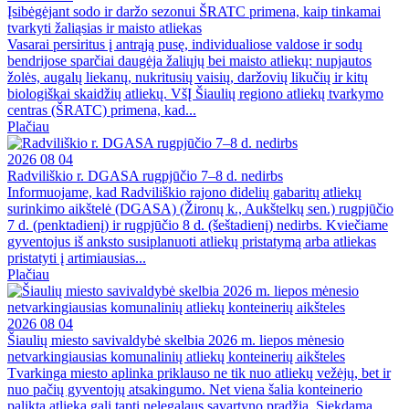
Įsibėgėjant sodo ir daržo sezonui ŠRATC primena, kaip tinkamai
tvarkyti žaliąsias ir maisto atliekas
Vasarai persiritus į antrąją pusę, individualiose valdose ir sodų
bendrijose sparčiai daugėja žaliųjų bei maisto atliekų: nupjautos
žolės, augalų liekanų, nukritusių vaisių, daržovių likučių ir kitų
biologiškai skaidžių atliekų. VšĮ Šiaulių regiono atliekų tvarkymo
centras (ŠRATC) primena, kad...
Plačiau
2026 08 04
Radviliškio r. DGASA rugpjūčio 7–8 d. nedirbs
Informuojame, kad Radviliškio rajono didelių gabaritų atliekų
surinkimo aikštelė (DGASA) (Žironų k., Aukštelkų sen.) rugpjūčio
7 d. (penktadienį) ir rugpjūčio 8 d. (šeštadienį) nedirbs. Kviečiame
gyventojus iš anksto susiplanuoti atliekų pristatymą arba atliekas
pristatyti į artimiausias...
Plačiau
2026 08 04
Šiaulių miesto savivaldybė skelbia 2026 m. liepos mėnesio
netvarkingiausias komunalinių atliekų konteinerių aikšteles
Tvarkinga miesto aplinka priklauso ne tik nuo atliekų vežėjų, bet ir
nuo pačių gyventojų atsakingumo. Net viena šalia konteinerio
palikta atlieka gali tapti nelegalaus sąvartyno pradžia. Siekdama