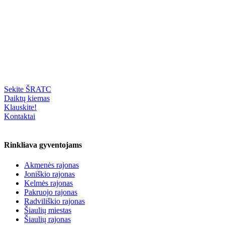
Sekite ŠRATC
Daiktų kiemas
Klauskite!
Kontaktai
Rinkliava gyventojams
Akmenės rajonas
Joniškio rajonas
Kelmės rajonas
Pakruojo rajonas
Radviliškio rajonas
Šiaulių miestas
Šiaulių rajonas