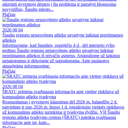
atkreipti gyventojų dėmesį į šią problemą ir parodyti bloguosius
pavyzdžius, Šiaulių miesto...
Plačiau
2026 08 04
Šiaulių regiono nepavojingų atliekų sąvartyne laikinai nepriimamos
atliekos
Informuojame, kad šiandien, rugpjūčio 4 d., dėl interneto ryšio
gedimo Šiaulių regiono nepavojingų atliekų sąvartyne laikinai
nepriimamos atliekos iš privačių asmenų. Atsiprašome už laikinus
nepatogumus ir dėkojame už supratingumą. Apie paslaugos
atnaujinimą informuosime.
Plačiau
2026 08 04
ŠRATC primena svarbiausią informaciją apie vietinę rinkliavą už
komunalinių atliekų tvarkymą
Reaguodamas į gyventojų klausimus dėl 2026 m. balandžio 2 d.
patvirtintų ir nuo 2026 m. liepos 1 d. įsigaliojusių vietinės rinkliavos
už komunalinių atliekų surinkimą ir tvarkymą dydžių, VšĮ Šiaulių
regiono atliekų tvarkymo centras (ŠRATC) pateikia svarbiausią
informaciją apie tai, kaip...
Plačiau