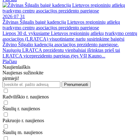
2026 07 31
Žilvinas Šilgalis baigė kadenciją Lietuvos regioninių atliekų
tvarkymo centrų asociacijos prezidento pareigose
Liepos 30 d. vykusiame Lietuvos regioninių atliekų tvarkymo centrų
asociacijos (LRATCA) visuotiniame narių susirinkime baigėsi
Žilvino Šilgalio kadencija asociacijos prezidento pareigose.
Naujuoju LRATCA prezidentu vienbalsiai išrinktas prieš tai
LRATCA viceprezidento pareigas ėjęs VšĮ Kauno...
Plačiau
Naujienlaiškis
Naujienas sužinokite
pirmieji!
Prenumeruoti
Radviliškio r. naujienos
Šiaulių r. naujienos
Pakruojo r. naujienos
Šiaulių m. naujienos