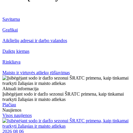
Savitarna
Grafikai
Aikštelių adresai ir darbo valandos
Daiktų kiemas
Rinkliava
Maisto ir virtuvės atliekų rūšiavimas
Aktuali informacija
Įsibėgėjant sodo ir daržo sezonui ŠRATC primena, kaip tinkamai
tvarkyti žaliąsias ir maisto atliekas
Plačiau
Naujienos
Visos naujienos
2026 08 06