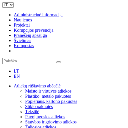
Administracinė informacija
Naujienos
Projektai
Korupcijos prevencija
Pranešėjų apsauga
Švietimas
Kompostas
LT
EN
Atliekų rūšiavimo abėcėlė
Maisto ir virtuvės atliekos
Plastiko, metalo pakuotės
Popieriaus, kartono pakuotės
Stiklo pakuotės
Tekstilė
Pavojingosios atliekos
Statybos ir griovimo atliekos
Žaliosios atliekos