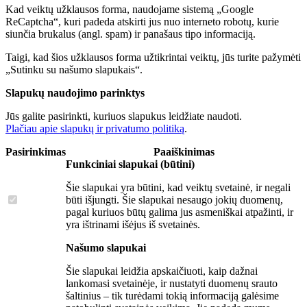
Kad veiktų užklausos forma, naudojame sistemą „Google
ReCaptcha“, kuri padeda atskirti jus nuo interneto robotų, kurie
siunčia brukalus (angl. spam) ir panašaus tipo informaciją.
Taigi, kad šios užklausos forma užtikrintai veiktų, jūs turite pažymėti
„Sutinku su našumo slapukais“.
Slapukų naudojimo parinktys
Jūs galite pasirinkti, kuriuos slapukus leidžiate naudoti.
Plačiau apie slapukų ir privatumo politiką
.
Pasirinkimas
Paaiškinimas
Funkciniai slapukai (būtini)
Šie slapukai yra būtini, kad veiktų svetainė, ir negali
būti išjungti. Šie slapukai nesaugo jokių duomenų,
pagal kuriuos būtų galima jus asmeniškai atpažinti, ir
yra ištrinami išėjus iš svetainės.
Našumo slapukai
Šie slapukai leidžia apskaičiuoti, kaip dažnai
lankomasi svetainėje, ir nustatyti duomenų srauto
šaltinius – tik turėdami tokią informaciją galėsime